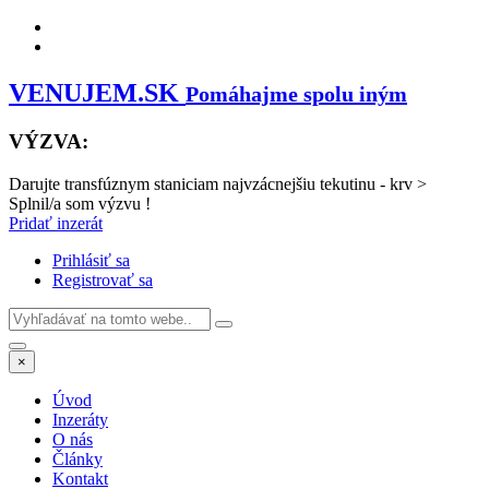
VENUJEM.SK
Pomáhajme spolu iným
VÝZVA:
Darujte transfúznym staniciam najvzácnejšiu tekutinu - krv
>
Splnil/a som výzvu !
Pridať inzerát
Prihlásiť sa
Registrovať sa
×
Úvod
Inzeráty
O nás
Články
Kontakt