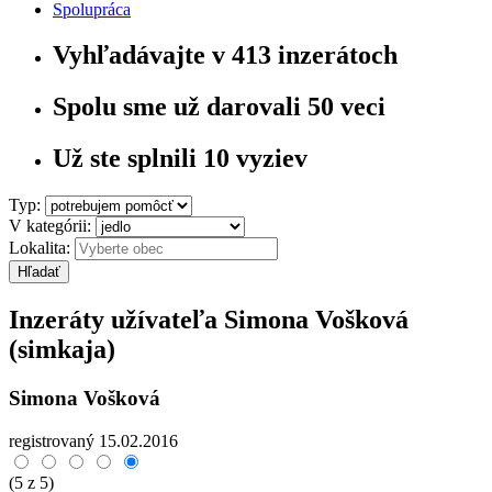
Spolupráca
Vyhľadávajte v
413
inzerátoch
Spolu sme už darovali
50
veci
Už ste splnili
10
vyziev
Typ:
V kategórii:
Lokalita:
Hľadať
Inzeráty užívateľa
Simona Vošková
(simkaja)
Simona Vošková
registrovaný 15.02.2016
(
5
z 5)