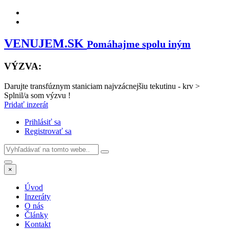
VENUJEM.SK
Pomáhajme spolu iným
VÝZVA:
Darujte transfúznym staniciam najvzácnejšiu tekutinu - krv
>
Splnil/a som výzvu !
Pridať inzerát
Prihlásiť sa
Registrovať sa
×
Úvod
Inzeráty
O nás
Články
Kontakt