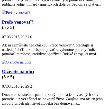
približne jednej miliardy amerických dolárov. Jedlom sa plytvá...
Prečo venovať?
(
5
z 5)
07.03.2016 20:31
0
Ak sa zamýšľate nad otázkou: Prečo venovať?, prečítajte si
nasledujúci článok... Uspokojovať nevyhnutné potreby ľudí,
prinášať im radosť, efektívne využívať ľudské zdroje, či uvoľ...
O živote na ulici
(
5
z 5)
07.03.2016 20:29
2
Dnes som sa stretol s pánom, ktorý - podľa jeho vlastných slov -
premrhal už veľa šancí na pokojný život. Zaujímal ma nielen jeho
životný príbeh ale i život človeka bez domova na...