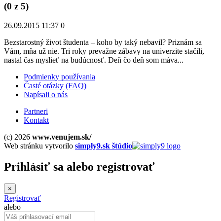
(
0
z 5)
26.09.2015 11:37
0
Bezstarostný život študenta – koho by taký nebavil? Priznám sa
Vám, mňa už nie. Tri roky prevažne zábavy na univerzite stačili,
nastal čas myslieť na budúcnosť. Deň čo deň som máva...
Podmienky používania
Časté otázky (FAQ)
Napísali o nás
Partneri
Kontakt
(c) 2026
www.venujem.sk/
Web stránku vytvorilo
simply9.sk štúdio
Prihlásiť sa
alebo
registrovať
×
Registrovať
alebo