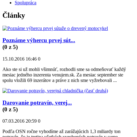
Spolupráca
Články
Poznáme výhercu prvej sút...
(
0
z 5)
15.10.2016 16:46
0
Ako ste si už mohli všimnúť, rozhodli sme sa odmeňovať každý
mesiac jedného inzerenta venujem.sk. Za mesiac september ste
spolu vložili 69 inzerátov a práve z nich sme vyžrebovali ...
Darovanie potravín, verej...
(
0
z 5)
07.03.2016 20:59
0
Podľa OSN ročne vyhodíme až zarážajúcich 1,3 miliardy ton
potravín, čo je tretina všetkých vyrobených potravín v sume