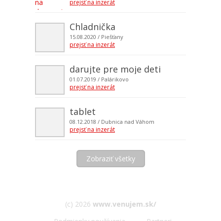
prejsť na inzerát
Chladnička
15.08.2020
/ Piešťany
prejsť na inzerát
darujte pre moje deti
01.07.2019
/ Palárikovo
prejsť na inzerát
tablet
08.12.2018
/ Dubnica nad Váhom
prejsť na inzerát
Zobraziť všetky
(c) 2026
www.venujem.sk/