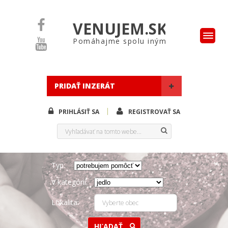
VENUJEM.SK
Pomáhajme spolu iným
PRIDAŤ INZERÁT
PRIHLÁSIŤ SA
REGISTROVAŤ SA
Typ:
V kategórii:
Lokalita:
HĽADAŤ