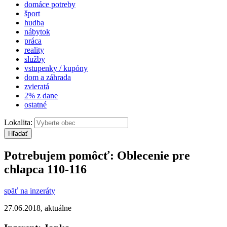
domáce potreby
šport
hudba
nábytok
práca
reality
služby
vstupenky / kupóny
dom a záhrada
zvieratá
2% z dane
ostatné
Lokalita:
Hľadať
Potrebujem pomôcť:
Oblecenie pre
chlapca 110-116
späť na inzeráty
27.06.2018,
aktuálne