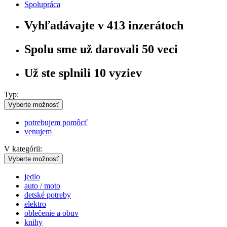
Spolupráca
Vyhľadávajte v
413
inzerátoch
Spolu sme už darovali
50
veci
Už ste splnili
10
vyziev
Typ:
Vyberte možnosť
potrebujem pomôcť
venujem
V kategórii:
Vyberte možnosť
jedlo
auto / moto
detské potreby
elektro
oblečenie a obuv
knihy