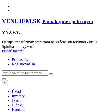
VENUJEM.SK
Pomáhajme spolu iným
VÝZVA:
Darujte transfúznym staniciam najvzácnejšiu tekutinu - krv
>
Splnil/a som výzvu !
Pridať inzerát
Prihlásiť sa
Registrovať sa
×
Úvod
Inzeráty
O nás
Články
Kontakt