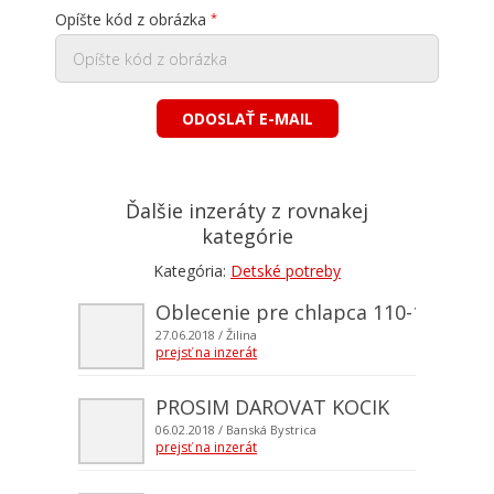
Opíšte kód z obrázka
ODOSLAŤ E-MAIL
Ďalšie inzeráty z rovnakej
kategórie
Kategória:
Detské potreby
Oblecenie pre chlapca 110-116
27.06.2018
/ Žilina
prejsť na inzerát
PROSIM DAROVAT KOCIK
06.02.2018
/ Banská Bystrica
prejsť na inzerát