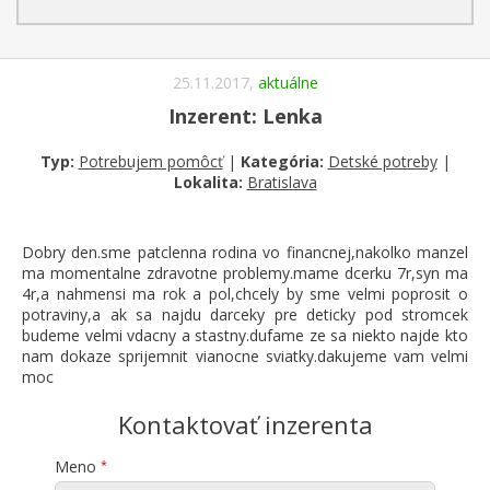
25.11.2017,
aktuálne
Inzerent: Lenka
Typ:
Potrebujem pomôcť
|
Kategória:
Detské potreby
|
Lokalita:
Bratislava
Dobry den.sme patclenna rodina vo financnej,nakolko manzel
ma momentalne zdravotne problemy.mame dcerku 7r,syn ma
4r,a nahmensi ma rok a pol,chcely by sme velmi poprosit o
potraviny,a ak sa najdu darceky pre deticky pod stromcek
budeme velmi vdacny a stastny.dufame ze sa niekto najde kto
nam dokaze sprijemnit vianocne sviatky.dakujeme vam velmi
moc
Kontaktovať inzerenta
Meno